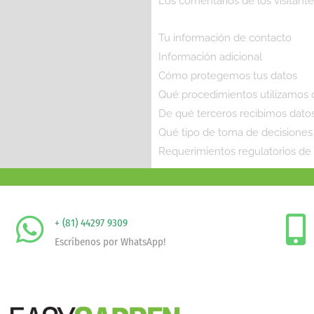
Los comentarios de los visitant
Tu información de contacto
Información adicional
Cómo protegemos tus datos
Qué procedimientos utilizamos c
De qué terceros recibimos dato
Qué tipo de toma de decisiones
Requerimientos regulatorios de 
+ (81) 44297 9309
Escríbenos por WhatsApp!