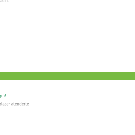
spam.
quí!
placer atenderte