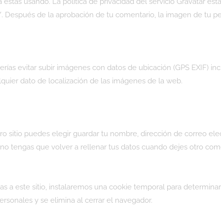
la estás usando. La política de privacidad del servicio Gravatar est
 Después de la aprobación de tu comentario, la imagen de tu perfi
rías evitar subir imágenes con datos de ubicación (GPS EXIF) incl
quier dato de localización de las imágenes de la web.
ro sitio puedes elegir guardar tu nombre, dirección de correo ele
no tengas que volver a rellenar tus datos cuando dejes otro com
as a este sitio, instalaremos una cookie temporal para determinar
rsonales y se elimina al cerrar el navegador.