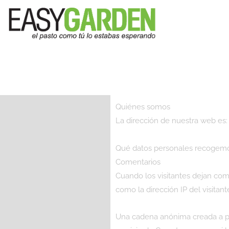
Quiénes somos
La dirección de nuestra web es: 
Qué datos personales recogemo
Comentarios
Cuando los visitantes dejan com
como la dirección IP del visita
Una cadena anónima creada a par